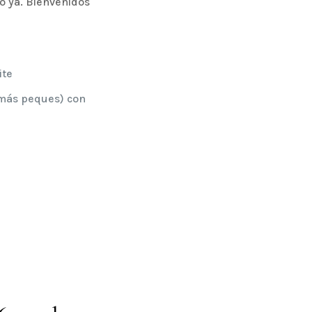
o ya. Bienvenidos
ite
 más peques) con