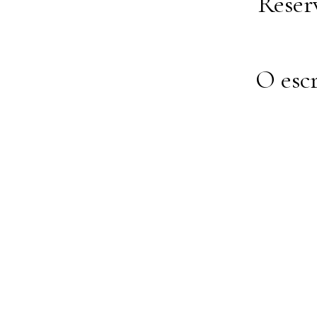
Reser
O esc