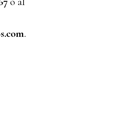
67
o al
s.com
.