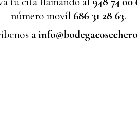
va tu cita llamando al
948 74 00 
número movíl
686 31 28 63
.
ríbenos a
info@bodegacosechero