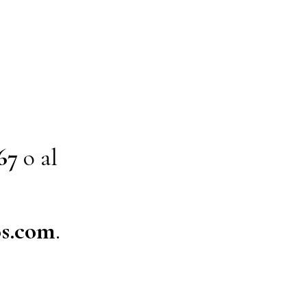
67
o al
s.com
.