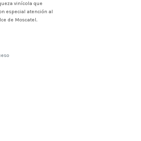
iqueza vinícola que
con especial atención al
ulce de Moscatel.
ueso