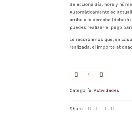
Selecciona día, hora y núm
Automáticamente
se actual
arriba a la derecha (deberá 
puedes realizar el pago para
Le recordamos que, en caso d
realizada, el importe abon
Gincana
Familiar
Fantasma
Categoría:
Actividades
cantidad
Share