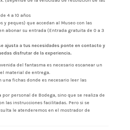
x. (depende de la velocidad de resolución de las
de 4 a 10 años
os y peques) que accedan al Museo con las
en abonar su entrada (Entrada gratuita de 0 a 3
 se ajusta a tus necesidades ponte en contacto y
das disfrutar de la experiencia.
envenida del fantasma es necesario escanear un
 el material de entrega.
n una fichas donde es necesario leer las
a por personal de Bodega, sino que se realiza de
n las instrucciones facilitadas. Pero si se
nsulta le atenderemos en el mostrador de