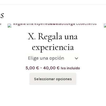
s
X. Regala una
experiencia
Rango
5,00
€
-
40,00
€
Iva incluido
de
Seleccionar opciones
precios:
Este
desde
producto
5,00 €
tiene
Dónde estamos
Horarios
hasta
múltiples
40,00 €