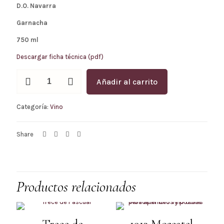
D.O. Navarra
Garnacha
750 ml
Descargar ficha técnica (pdf)
Trece
Añadir al carrito
de
Leonor
cantidad
Categoría:
Vino
Share
Productos relacionados