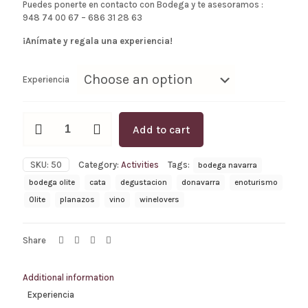
Puedes ponerte en contacto con Bodega y te asesoramos :
948 74 00 67 – 686 31 28 63
¡Anímate y regala una experiencia!
Experiencia
X.
Add to cart
Regala
una
experiencia
SKU:
50
Category:
Activities
Tags:
bodega navarra
quantity
bodega olite
cata
degustacion
donavarra
enoturismo
Olite
planazos
vino
winelovers
Share
Additional information
Experiencia