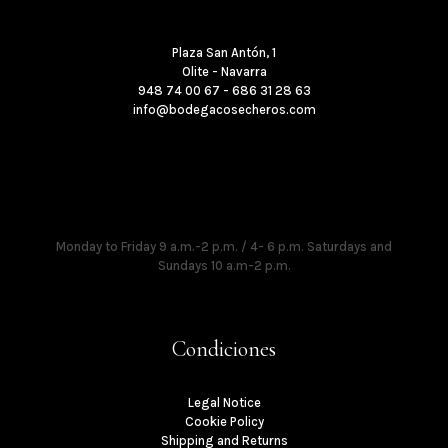
Plaza San Antón, 1
Olite - Navarra
948 74 00 67 - 686 31 28 63
info@bodegacosecheros.com
Times
Monday to Friday 9 a.m.-2 p.m. / 4- 6 p.m. Saturdays and
Sundays 10 a.m-2 p.m.
Condiciones
Legal Notice
Cookie Policy
Shipping and Returns