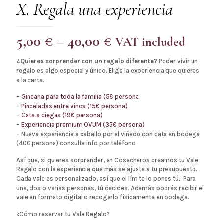
X. Regala una experiencia
Price
5,00
€
–
40,00
€
VAT included
range:
¿Quieres sorprender con un regalo diferente?
Poder vivir un
5,00 €
regalo es algo especial y único. Elige la experiencia que quieres
through
a la carta.
40,00 €
–
Gincana para toda la familia (5€ persona
–
Pinceladas entre vinos (15€ persona)
–
Cata a ciegas (19€ persona)
–
Experiencia premium OVUM (35€ persona)
– Nueva experiencia a caballo por el viñedo con cata en bodega
(40€ persona) consulta info por teléfono
Así que, si quieres sorprender, en Cosecheros creamos tu Vale
Regalo con la experiencia que más se ajuste a tu presupuesto.
Cada vale es personalizado, así que el límite lo pones tú. Para
una, dos o varias personas, tú decides. Además podrás recibir el
vale en formato digital o recogerlo físicamente en bodega.
¿Cómo reservar tu Vale Regalo?