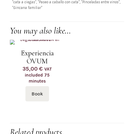
"cata a ciegas", "Paseo a caballo con cata", "Pinceladas entre vinos",
"Gincana familiar"
You may also like…
Experiencia
OVUM
35,00
€
VAT
included
75
minutes
Book
Related products