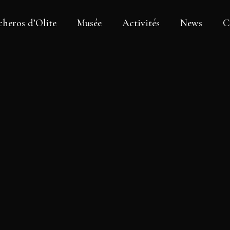
heros d’Olite
Musée
Activités
News
C