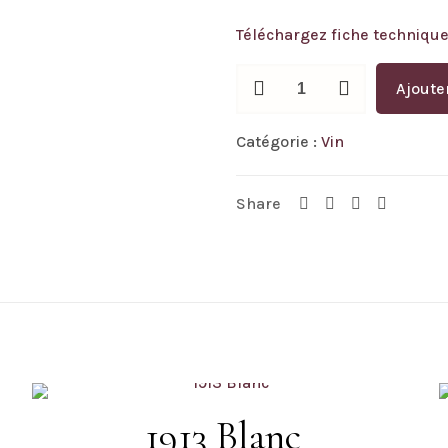
Téléchargez fiche technique
quantité
Ajoute
de
1913
Catégorie :
Vin
Moscatel
Share
1913 Blanc