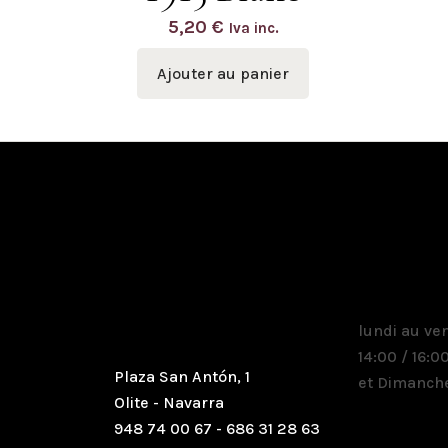
5,20
€
Iva inc.
Ajouter au panier
Où sommes
Horai
nous
lundi au ve
14:00 / 16:0
Plaza San Antón, 1
et Dimanche
Olite - Navarra
948 74 00 67 - 686 31 28 63