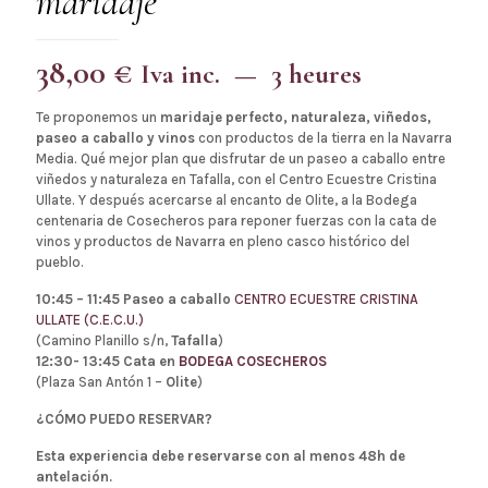
maridaje
38,00
€
Iva inc.
3 heures
Te proponemos un
maridaje perfecto, naturaleza, viñedos,
paseo a caballo y vinos
con productos de la tierra en la Navarra
Media. Qué mejor plan que disfrutar de un paseo a caballo entre
viñedos y naturaleza en Tafalla, con el Centro Ecuestre Cristina
Ullate. Y después acercarse al encanto de Olite, a la Bodega
centenaria de Cosecheros para reponer fuerzas con la cata de
vinos y productos de Navarra en pleno casco histórico del
pueblo.
10:45 – 11:45 Paseo a caballo
CENTRO ECUESTRE CRISTINA
ULLATE (C.E.C.U.)
(Camino Planillo s/n,
Tafalla
)
12:30- 13:45 Cata en
BODEGA COSECHEROS
(Plaza San Antón 1 –
Olite
)
¿CÓMO PUEDO RESERVAR?
Esta experiencia debe reservarse con al menos 48h de
antelación.