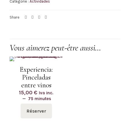
Catégorie :
Actividades
caballo
y
cata
Share
maridaje
Vous aimerez peut-être aussi…
Experiencia:
Pinceladas
entre vinos
15,00
€
Iva inc.
75 minutes
Réserver