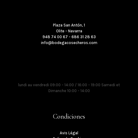
Où sommes nous
Plaza San Antón, 1
Olite - Navarra
948 74 00 67 - 686 31 28 63
info@bodegacosecheros.com
Horaires
lundi au vendredi 09:00 - 14:00 / 16:00 - 19:00 Samedi et
Dimanche 10:00 - 14:00
Condiciones
Avis Légal