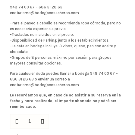
948 74 00 67 – 686 31 28 63
enoturismo@bodegacosecheros.com
-Para el paseo a caballo se recomienda ropa cómoda, pero no
es necesaria experiencia previa.
-Traslados no incluidos en el precio.
-Disponibilidad de Parking junto a los establecimientos.
-La cata en bodega incluye: 3 vinos, queso, pan con aceite y
chocolate.
-Grupos de 8 personas máximo por sesión, para grupos
mayores consultar opciones.
Para cualquier duda puedes llamar a bodega 948 74 00 67 –
686 31 28 63 o enviar un correo a
enoturismo@bodegacosecheros.com
Le recordamos que, en caso de no asistir a su reserva en la
fecha y hora realizada, el importe abonado no podrá ser
reembolsado.
quantité
de
Paseo
a